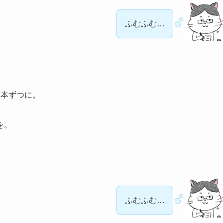
ふむふむ…
1本ずつに。
を。
ふむふむ…