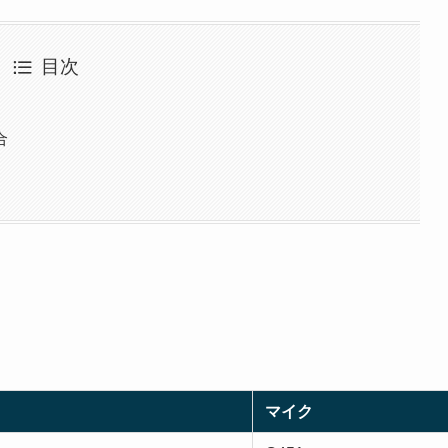
目次
合
マイク